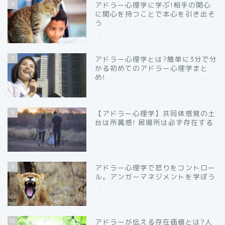
6
アドラー心理学に学ぶ!相手の関心
に関心を持つことで本心を引き出そ
う
7
アドラー心理学とは?簡単に3分で分
かる初めてのアドラー心理学まと
め!
8
【アドラー心理学】共同体感覚の土
台は所属感! 居場所は必ず存在する
9
アドラー心理学で怒りをコントロー
ル。アンガーマネジメントを学ぼう
10
アドラーが伝える存在価値とは?人