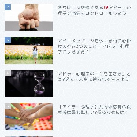
2
怒りは二次感情である
アドラー心
理学で感情をコントロールしよう
3
アイ・メッセージを伝える時に心掛
けるべき3つのこと│アドラー心理
学による子育て
4
アドラー心理学の「今を生きる」と
は?過去・未来に縛られず生きよう
5
【アドラー心理学】共同体感覚の貢
献感は最も難しい?得るためには?