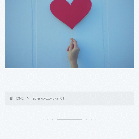
HOME
adler-syozokukan01