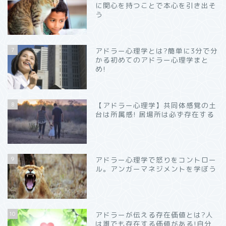
に関心を持つことで本心を引き出そ
う
7
アドラー心理学とは?簡単に3分で分
かる初めてのアドラー心理学まと
め!
8
【アドラー心理学】共同体感覚の土
台は所属感! 居場所は必ず存在する
9
アドラー心理学で怒りをコントロー
ル。アンガーマネジメントを学ぼう
10
アドラーが伝える存在価値とは?人
は誰でも存在する価値がある!自分