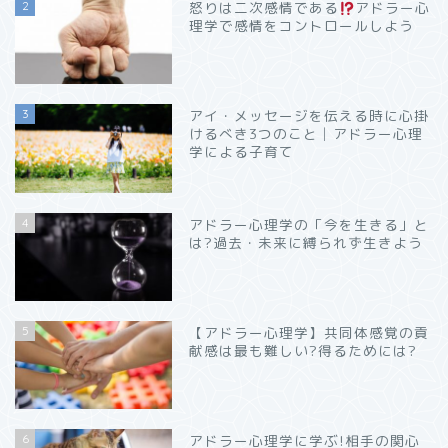
2
怒りは二次感情である
アドラー心
理学で感情をコントロールしよう
3
アイ・メッセージを伝える時に心掛
けるべき3つのこと│アドラー心理
学による子育て
4
アドラー心理学の「今を生きる」と
は?過去・未来に縛られず生きよう
5
【アドラー心理学】共同体感覚の貢
献感は最も難しい?得るためには?
6
アドラー心理学に学ぶ!相手の関心