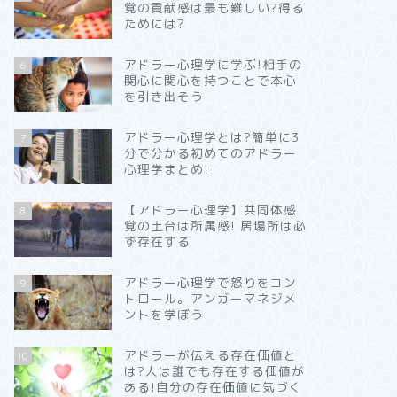
覚の貢献感は最も難しい?得る
ためには?
アドラー心理学に学ぶ!相手の
6
関心に関心を持つことで本心
を引き出そう
アドラー心理学とは?簡単に3
7
分で分かる初めてのアドラー
心理学まとめ!
【アドラー心理学】共同体感
8
覚の土台は所属感! 居場所は必
ず存在する
アドラー心理学で怒りをコン
9
トロール。アンガーマネジメ
ントを学ぼう
アドラーが伝える存在価値と
10
は?人は誰でも存在する価値が
ある!自分の存在価値に気づく