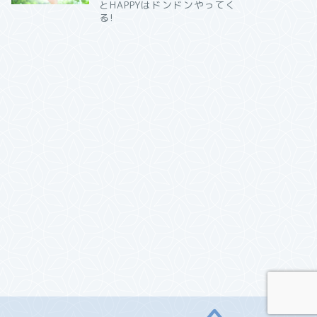
とHAPPYはドンドンやってく
る!