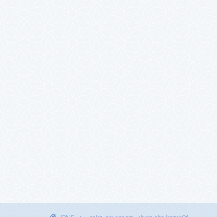
HOME
adler-psychology-three-challenges04