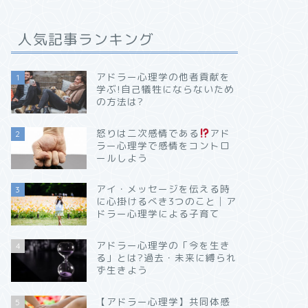
人気記事ランキング
アドラー心理学の他者貢献を
1
学ぶ!自己犠牲にならないため
の方法は?
怒りは二次感情である
アド
2
ラー心理学で感情をコントロ
ールしよう
アイ・メッセージを伝える時
3
に心掛けるべき3つのこと│ア
ドラー心理学による子育て
アドラー心理学の「今を生き
4
る」とは?過去・未来に縛られ
ず生きよう
【アドラー心理学】共同体感
5