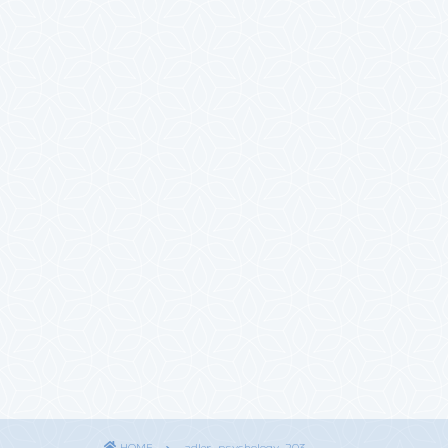
HOME
adler-psychology-203