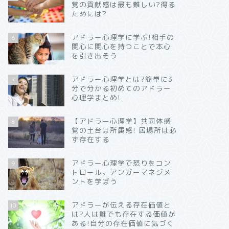
覚の貢献感は最も難しい?得る
ためには?
アドラー心理学に学ぶ!相手の
6
関心に関心を持つことで本心
を引き出そう
アドラー心理学とは?簡単に3
7
分で分かる初めてのアドラー
心理学まとめ!
【アドラー心理学】共同体感
8
覚の土台は所属感! 居場所は必
ず存在する
アドラー心理学で怒りをコン
9
トロール。アンガーマネジメ
ントを学ぼう
アドラーが伝える存在価値と
10
は?人は誰でも存在する価値が
ある!自分の存在価値に気づく