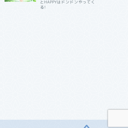
とHAPPYはドンドンやってく
る!