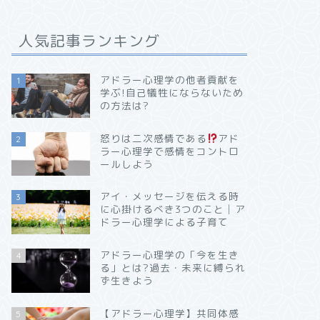
人気記事ランキング
アドラー心理学の他者貢献を
1
学ぶ!自己犠牲にならないため
の方法は?
怒りは二次感情である
アド
2
ラー心理学で感情をコントロ
ールしよう
アイ・メッセージを伝える時
3
に心掛けるべき3つのこと│ア
ドラー心理学による子育て
アドラー心理学の「今を生き
4
る」とは?過去・未来に縛られ
ず生きよう
【アドラー心理学】共同体感
5