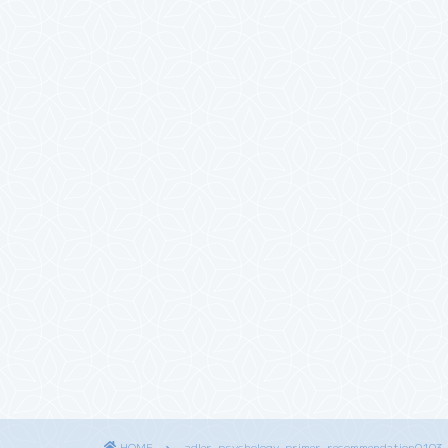
HOME
adler-psychology-primer-recommendation0103