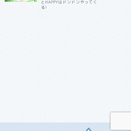
とHAPPYはドンドンやってく
る!