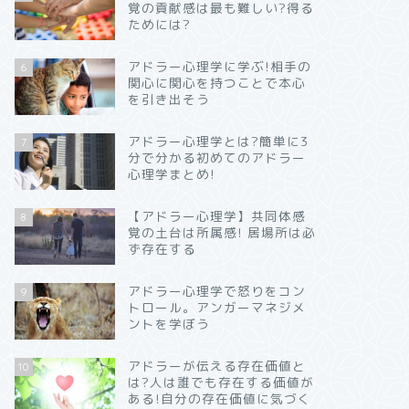
覚の貢献感は最も難しい?得る
ためには?
アドラー心理学に学ぶ!相手の
6
関心に関心を持つことで本心
を引き出そう
アドラー心理学とは?簡単に3
7
分で分かる初めてのアドラー
心理学まとめ!
【アドラー心理学】共同体感
8
覚の土台は所属感! 居場所は必
ず存在する
アドラー心理学で怒りをコン
9
トロール。アンガーマネジメ
ントを学ぼう
アドラーが伝える存在価値と
10
は?人は誰でも存在する価値が
ある!自分の存在価値に気づく