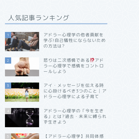
人気記事ランキング
アドラー心理学の他者貢献を
1
学ぶ!自己犠牲にならないため
の方法は?
怒りは二次感情である
アド
2
ラー心理学で感情をコントロ
ールしよう
アイ・メッセージを伝える時
3
に心掛けるべき3つのこと│ア
ドラー心理学による子育て
アドラー心理学の「今を生き
4
る」とは?過去・未来に縛られ
ず生きよう
【アドラー心理学】共同体感
5