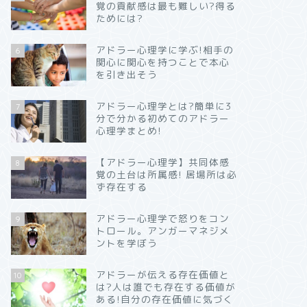
覚の貢献感は最も難しい?得る
ためには?
アドラー心理学に学ぶ!相手の
6
関心に関心を持つことで本心
を引き出そう
アドラー心理学とは?簡単に3
7
分で分かる初めてのアドラー
心理学まとめ!
【アドラー心理学】共同体感
8
覚の土台は所属感! 居場所は必
ず存在する
アドラー心理学で怒りをコン
9
トロール。アンガーマネジメ
ントを学ぼう
アドラーが伝える存在価値と
10
は?人は誰でも存在する価値が
ある!自分の存在価値に気づく