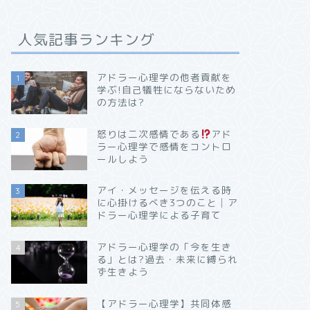
人気記事ランキング
アドラー心理学の他者貢献を
1
学ぶ!自己犠牲にならないため
の方法は?
怒りは二次感情である
アド
2
ラー心理学で感情をコントロ
ールしよう
アイ・メッセージを伝える時
3
に心掛けるべき3つのこと│ア
ドラー心理学による子育て
アドラー心理学の「今を生き
4
る」とは?過去・未来に縛られ
ず生きよう
【アドラー心理学】共同体感
5