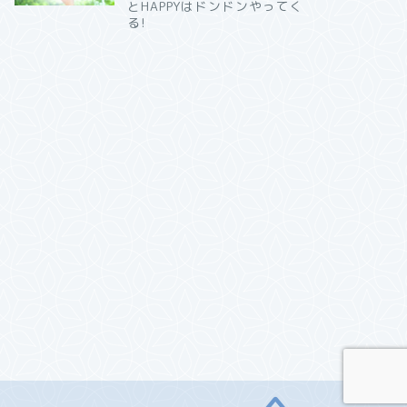
とHAPPYはドンドンやってく
る!