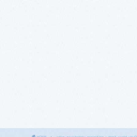
HOME
adler-psychology-parenting-i-dont-scold-you