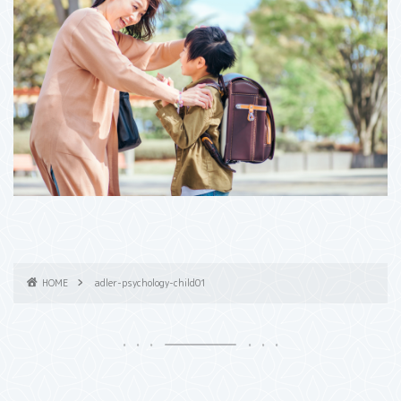
HOME
adler-psychology-child01