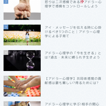
2
怒りは二次感情である
アドラー心
理学で感情をコントロールしよう
3
アイ・メッセージを伝える時に心掛
けるべき3つのこと│アドラー心理
学による子育て
4
アドラー心理学の「今を生きる」と
は?過去・未来に縛られず生きよう
5
【アドラー心理学】共同体感覚の貢
献感は最も難しい?得るためには?
6
アドラー心理学に学ぶ!相手の関心