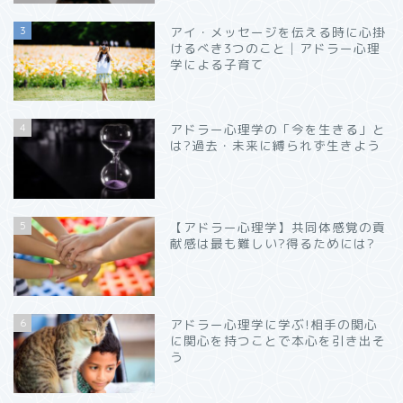
3
アイ・メッセージを伝える時に心掛
けるべき3つのこと│アドラー心理
学による子育て
4
アドラー心理学の「今を生きる」と
は?過去・未来に縛られず生きよう
5
【アドラー心理学】共同体感覚の貢
献感は最も難しい?得るためには?
6
アドラー心理学に学ぶ!相手の関心
に関心を持つことで本心を引き出そ
う