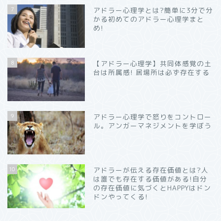
7
アドラー心理学とは?簡単に3分で分
かる初めてのアドラー心理学まと
め!
8
【アドラー心理学】共同体感覚の土
台は所属感! 居場所は必ず存在する
9
アドラー心理学で怒りをコントロー
ル。アンガーマネジメントを学ぼう
10
アドラーが伝える存在価値とは?人
は誰でも存在する価値がある!自分
の存在価値に気づくとHAPPYはドン
ドンやってくる!