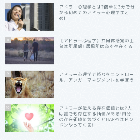
7
アドラー心理学とは?簡単に3分で分
かる初めてのアドラー心理学まと
め!
8
【アドラー心理学】共同体感覚の土
台は所属感! 居場所は必ず存在する
9
アドラー心理学で怒りをコントロー
ル。アンガーマネジメントを学ぼう
10
アドラーが伝える存在価値とは?人
は誰でも存在する価値がある!自分
の存在価値に気づくとHAPPYはドン
ドンやってくる!