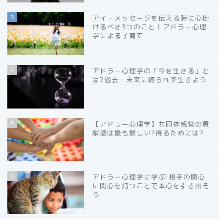
3
アイ・メッセージを伝える時に心掛
けるべき3つのこと│アドラー心理
学による子育て
4
アドラー心理学の「今を生きる」と
は?過去・未来に縛られず生きよう
5
【アドラー心理学】共同体感覚の貢
献感は最も難しい?得るためには?
6
アドラー心理学に学ぶ!相手の関心
に関心を持つことで本心を引き出そ
う