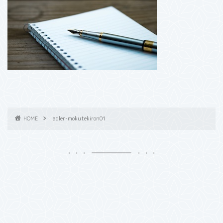
HOME
adler-mokutekiron01