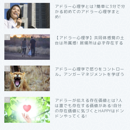
7
アドラー心理学とは?簡単に3分で分
かる初めてのアドラー心理学まと
め!
8
【アドラー心理学】共同体感覚の土
台は所属感! 居場所は必ず存在する
9
アドラー心理学で怒りをコントロー
ル。アンガーマネジメントを学ぼう
10
アドラーが伝える存在価値とは?人
は誰でも存在する価値がある!自分
の存在価値に気づくとHAPPYはドン
ドンやってくる!