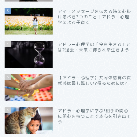
3
アイ・メッセージを伝える時に心掛
けるべき3つのこと│アドラー心理
学による子育て
4
アドラー心理学の「今を生きる」と
は?過去・未来に縛られず生きよう
5
【アドラー心理学】共同体感覚の貢
献感は最も難しい?得るためには?
6
アドラー心理学に学ぶ!相手の関心
に関心を持つことで本心を引き出そ
う