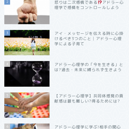
2
怒りは二次感情である
アドラー心
理学で感情をコントロールしよう
3
アイ・メッセージを伝える時に心掛
けるべき3つのこと│アドラー心理
学による子育て
4
アドラー心理学の「今を生きる」と
は?過去・未来に縛られず生きよう
5
【アドラー心理学】共同体感覚の貢
献感は最も難しい?得るためには?
6
アドラー心理学に学ぶ!相手の関心