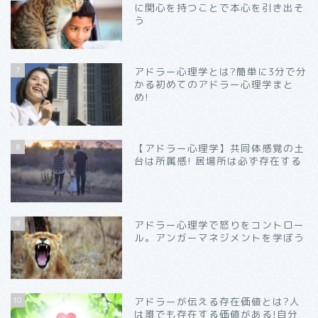
に関心を持つことで本心を引き出そ
う
7
アドラー心理学とは?簡単に3分で分
かる初めてのアドラー心理学まと
め!
8
【アドラー心理学】共同体感覚の土
台は所属感! 居場所は必ず存在する
9
アドラー心理学で怒りをコントロー
ル。アンガーマネジメントを学ぼう
10
アドラーが伝える存在価値とは?人
は誰でも存在する価値がある!自分