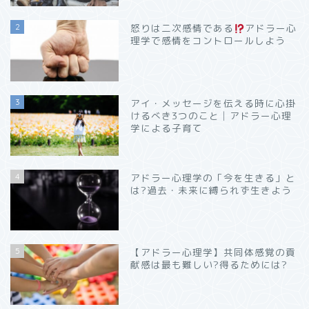
2
怒りは二次感情である
アドラー心
理学で感情をコントロールしよう
3
アイ・メッセージを伝える時に心掛
けるべき3つのこと│アドラー心理
学による子育て
4
アドラー心理学の「今を生きる」と
は?過去・未来に縛られず生きよう
5
【アドラー心理学】共同体感覚の貢
献感は最も難しい?得るためには?