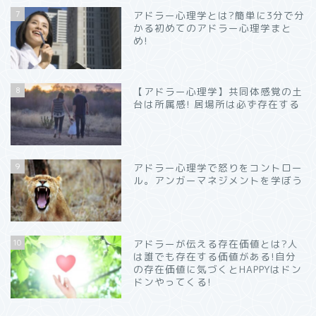
7
アドラー心理学とは?簡単に3分で分
かる初めてのアドラー心理学まと
め!
8
【アドラー心理学】共同体感覚の土
台は所属感! 居場所は必ず存在する
9
アドラー心理学で怒りをコントロー
ル。アンガーマネジメントを学ぼう
10
アドラーが伝える存在価値とは?人
は誰でも存在する価値がある!自分
の存在価値に気づくとHAPPYはドン
ドンやってくる!