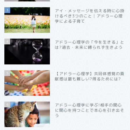
3
アイ・メッセージを伝える時に心掛
けるべき3つのこと│アドラー心理
学による子育て
4
アドラー心理学の「今を生きる」と
は?過去・未来に縛られず生きよう
5
【アドラー心理学】共同体感覚の貢
献感は最も難しい?得るためには?
6
アドラー心理学に学ぶ!相手の関心
に関心を持つことで本心を引き出そ
う