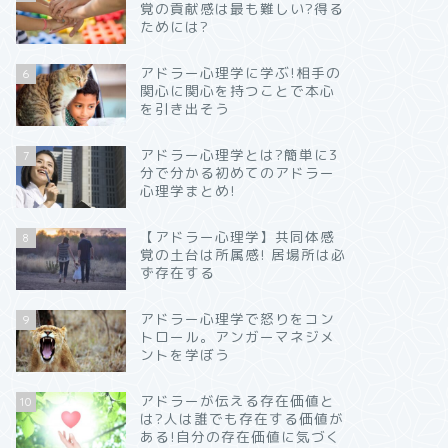
覚の貢献感は最も難しい?得る
ためには?
アドラー心理学に学ぶ!相手の
6
関心に関心を持つことで本心
を引き出そう
アドラー心理学とは?簡単に3
7
分で分かる初めてのアドラー
心理学まとめ!
【アドラー心理学】共同体感
8
覚の土台は所属感! 居場所は必
ず存在する
アドラー心理学で怒りをコン
9
トロール。アンガーマネジメ
ントを学ぼう
アドラーが伝える存在価値と
10
は?人は誰でも存在する価値が
ある!自分の存在価値に気づく