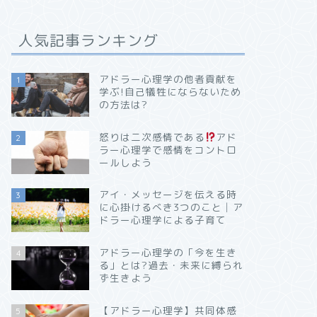
人気記事ランキング
アドラー心理学の他者貢献を
1
学ぶ!自己犠牲にならないため
の方法は?
怒りは二次感情である
アド
2
ラー心理学で感情をコントロ
ールしよう
アイ・メッセージを伝える時
3
に心掛けるべき3つのこと│ア
ドラー心理学による子育て
アドラー心理学の「今を生き
4
る」とは?過去・未来に縛られ
ず生きよう
【アドラー心理学】共同体感
5