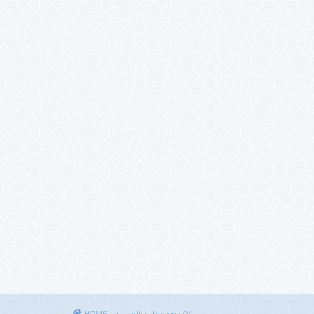
HOME
adler-homenai01