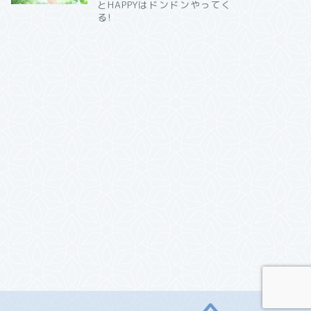
とHAPPYはドンドンやってく
る!