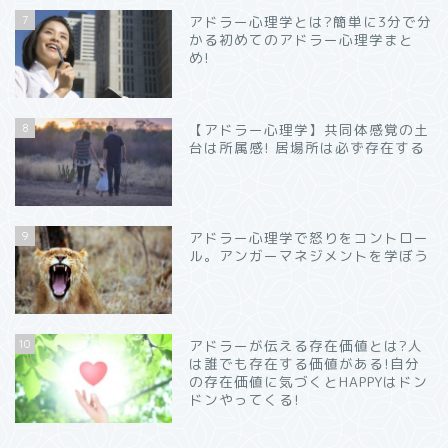
7
アドラー心理学とは?簡単に3分で分
かる初めてのアドラー心理学まと
め!
8
【アドラー心理学】共同体感覚の土
台は所属感! 居場所は必ず存在する
9
アドラー心理学で怒りをコントロー
ル。アンガーマネジメントを学ぼう
10
アドラーが伝える存在価値とは?人
は誰でも存在する価値がある!自分
の存在価値に気づくとHAPPYはドン
ドンやってくる!