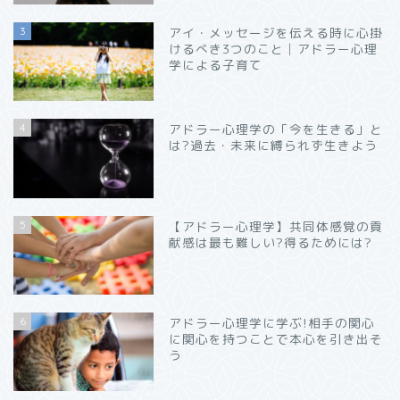
3
アイ・メッセージを伝える時に心掛
けるべき3つのこと│アドラー心理
学による子育て
4
アドラー心理学の「今を生きる」と
は?過去・未来に縛られず生きよう
5
【アドラー心理学】共同体感覚の貢
献感は最も難しい?得るためには?
6
アドラー心理学に学ぶ!相手の関心
に関心を持つことで本心を引き出そ
う