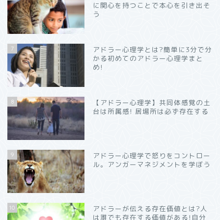
に関心を持つことで本心を引き出そ
う
7
アドラー心理学とは?簡単に3分で分
かる初めてのアドラー心理学まと
め!
8
【アドラー心理学】共同体感覚の土
台は所属感! 居場所は必ず存在する
9
アドラー心理学で怒りをコントロー
ル。アンガーマネジメントを学ぼう
10
アドラーが伝える存在価値とは?人
は誰でも存在する価値がある!自分