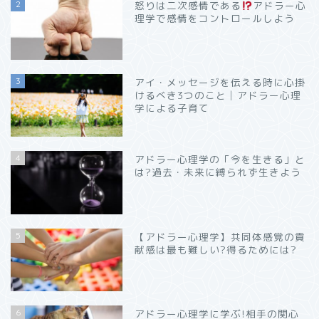
2
怒りは二次感情である
アドラー心
理学で感情をコントロールしよう
3
アイ・メッセージを伝える時に心掛
けるべき3つのこと│アドラー心理
学による子育て
4
アドラー心理学の「今を生きる」と
は?過去・未来に縛られず生きよう
5
【アドラー心理学】共同体感覚の貢
献感は最も難しい?得るためには?
6
アドラー心理学に学ぶ!相手の関心