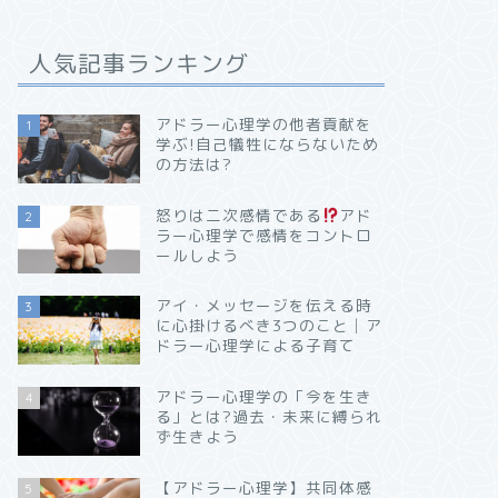
人気記事ランキング
アドラー心理学の他者貢献を
1
学ぶ!自己犠牲にならないため
の方法は?
怒りは二次感情である
アド
2
ラー心理学で感情をコントロ
ールしよう
アイ・メッセージを伝える時
3
に心掛けるべき3つのこと│ア
ドラー心理学による子育て
アドラー心理学の「今を生き
4
る」とは?過去・未来に縛られ
ず生きよう
【アドラー心理学】共同体感
5