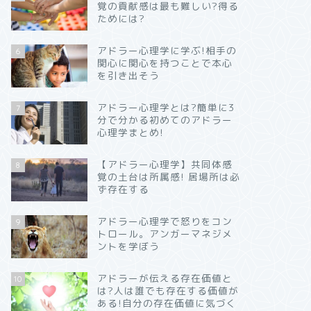
覚の貢献感は最も難しい?得る
ためには?
アドラー心理学に学ぶ!相手の
6
関心に関心を持つことで本心
を引き出そう
アドラー心理学とは?簡単に3
7
分で分かる初めてのアドラー
心理学まとめ!
【アドラー心理学】共同体感
8
覚の土台は所属感! 居場所は必
ず存在する
アドラー心理学で怒りをコン
9
トロール。アンガーマネジメ
ントを学ぼう
アドラーが伝える存在価値と
10
は?人は誰でも存在する価値が
ある!自分の存在価値に気づく