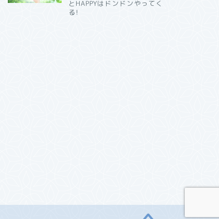
とHAPPYはドンドンやってく
る!