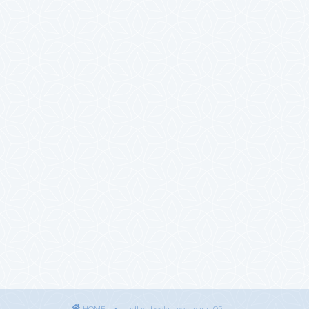
HOME
adler-books-yomiyasui05