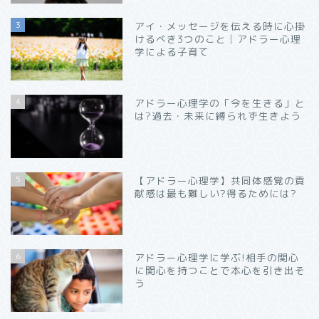
3
アイ・メッセージを伝える時に心掛
けるべき3つのこと│アドラー心理
学による子育て
4
アドラー心理学の「今を生きる」と
は?過去・未来に縛られず生きよう
5
【アドラー心理学】共同体感覚の貢
献感は最も難しい?得るためには?
6
アドラー心理学に学ぶ!相手の関心
に関心を持つことで本心を引き出そ
う