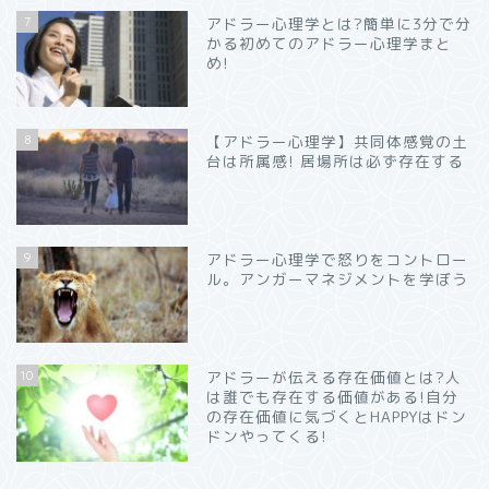
7
アドラー心理学とは?簡単に3分で分
かる初めてのアドラー心理学まと
め!
8
【アドラー心理学】共同体感覚の土
台は所属感! 居場所は必ず存在する
9
アドラー心理学で怒りをコントロー
ル。アンガーマネジメントを学ぼう
10
アドラーが伝える存在価値とは?人
は誰でも存在する価値がある!自分
の存在価値に気づくとHAPPYはドン
ドンやってくる!