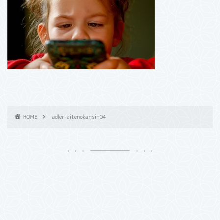
HOME
adler-aitenokansin04