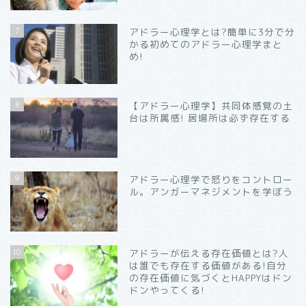
7
アドラー心理学とは?簡単に3分で分
かる初めてのアドラー心理学まと
め!
8
【アドラー心理学】共同体感覚の土
台は所属感! 居場所は必ず存在する
9
アドラー心理学で怒りをコントロー
ル。アンガーマネジメントを学ぼう
10
アドラーが伝える存在価値とは?人
は誰でも存在する価値がある!自分
の存在価値に気づくとHAPPYはドン
ドンやってくる!