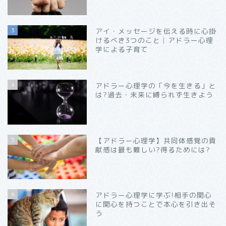
3
アイ・メッセージを伝える時に心掛
けるべき3つのこと│アドラー心理
学による子育て
4
アドラー心理学の「今を生きる」と
は?過去・未来に縛られず生きよう
5
【アドラー心理学】共同体感覚の貢
献感は最も難しい?得るためには?
6
アドラー心理学に学ぶ!相手の関心
に関心を持つことで本心を引き出そ
う