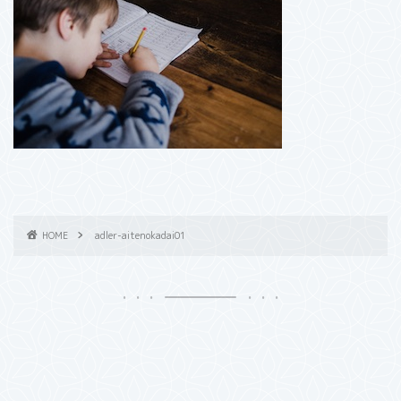
HOME
adler-aitenokadai01