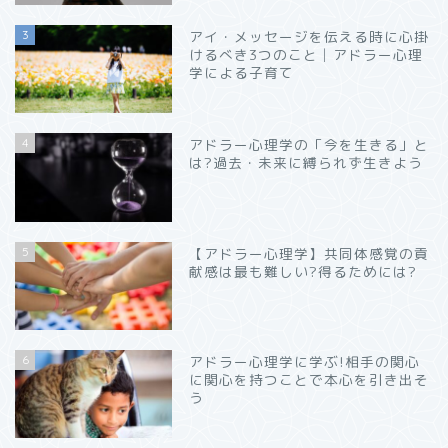
3
アイ・メッセージを伝える時に心掛
けるべき3つのこと│アドラー心理
学による子育て
4
アドラー心理学の「今を生きる」と
は?過去・未来に縛られず生きよう
5
【アドラー心理学】共同体感覚の貢
献感は最も難しい?得るためには?
6
アドラー心理学に学ぶ!相手の関心
に関心を持つことで本心を引き出そ
う