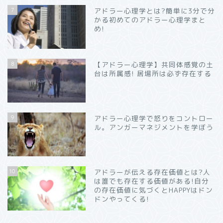
7
アドラー心理学とは?簡単に3分で分
かる初めてのアドラー心理学まと
め!
8
【アドラー心理学】共同体感覚の土
台は所属感! 居場所は必ず存在する
9
アドラー心理学で怒りをコントロー
ル。アンガーマネジメントを学ぼう
10
アドラーが伝える存在価値とは?人
は誰でも存在する価値がある!自分
の存在価値に気づくとHAPPYはドン
ドンやってくる!